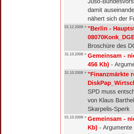
Juso-Bundesvorst
damit auseinande
nähert sich der F
01.12.2008
>
"Berlin - Haupt
08070Konk_DGB_
Broschüre des DG
31.10.2008
>
Gemeinsam - nic
456 Kb)
- Argume
31.10.2008
>
"Finanzmärkte r
DiskPap_Wirtsch
SPD muss entschi
von Klaus Barthel
Skarpelis-Sperk
01.10.2008
>
Gemeinsam - nic
Kb)
- Argumente z