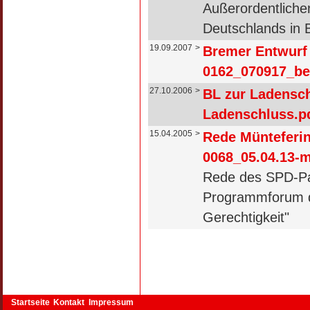
Außerordentliche
Deutschlands in
19.09.2007
>
Bremer Entwurf 
0162_070917_be
27.10.2006
>
BL zur Ladensch
Ladenschluss.pd
15.04.2005
>
Rede Münteferin
0068_05.04.13-
Rede des SPD-Par
Programmforum d
Gerechtigkeit"
Startseite
Kontakt
Impressum