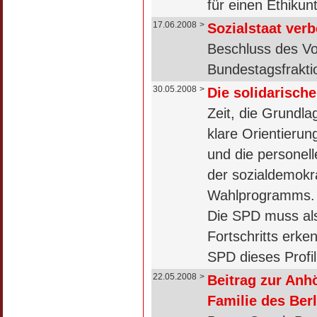
für einen Ethikun
17.06.2008
>
Sozialstaat ver
Beschluss des Vo
Bundestagsfraktio
30.05.2008
>
Die solidarisch
Zeit, die Grundl
klare Orientier
und die personell
der sozialdemokr
Wahlprogramms. Ab
Die SPD muss als
Fortschritts erke
SPD dieses Profi
22.05.2008
>
Beitrag zur Anh
Familie des Ber