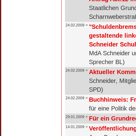
Staatlichen Grun
Scharnweberstra
24.02.2009
>
"Schuldenbremse
gestaltende lin
Schneider Schul
MdA Schneider un
Sprecher BL)
24.02.2009
>
Aktueller Komm
Schneider, Mitgl
SPD)
24.02.2009
>
Buchhinweis: Fr
für eine Politik d
29.01.2009
>
Für ein Grundre
14.01.2009
>
Veröffentlichung