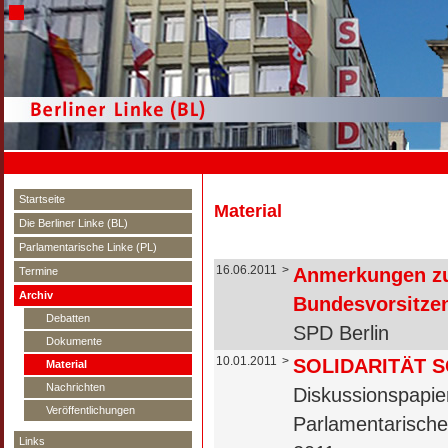
Startseite
Material
Die Berliner Linke (BL)
Parlamentarische Linke (PL)
16.06.2011
>
Anmerkungen zur
Termine
Archiv
Bundesvorsitze
Debatten
SPD Berlin
Dokumente
10.01.2011
>
SOLIDARITÄT 
Material
Nachrichten
Diskussionspapie
Veröffentlichungen
Parlamentarische
Links