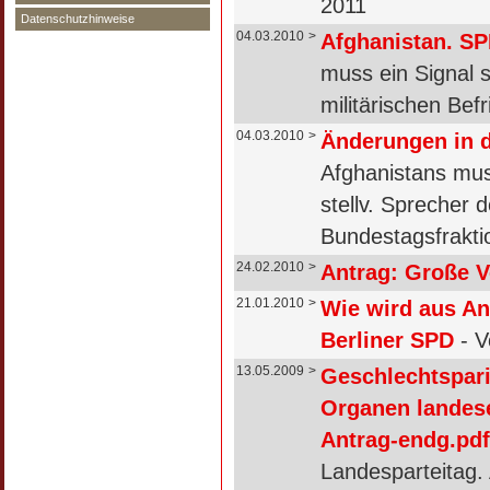
2011
Datenschutzhinweise
04.03.2010
>
Afghanistan. SP
muss ein Signal 
militärischen Be
04.03.2010
>
Änderungen in 
Afghanistans mus
stellv. Sprecher
Bundestagsfrakti
24.02.2010
>
Antrag: Große V
21.01.2010
>
Wie wird aus An
Berliner SPD
- V
13.05.2009
>
Geschlechtspari
Organen landes
Antrag-endg.pdf
Landesparteitag. 