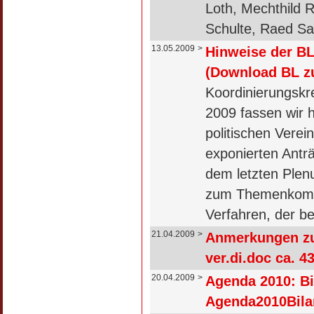
Loth, Mechthild 
Schulte, Raed S
13.05.2009
>
Hinweise der BL
(Download BL zu
Koordinierungskr
2009 fassen wir h
politischen Verei
exponierten Antr
dem letzten Plenu
zum Themenkompl
Verfahren, der bei
21.04.2009
>
Anmerkungen z
ver.di.doc ca. 4
20.04.2009
>
Agenda 2010: Bi
Agenda2010Bilan