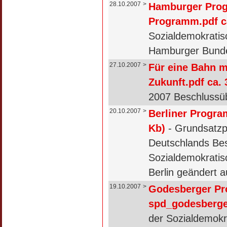
28.10.2007
>
Hamburger Pro
Programm.pdf c
Sozialdemokratis
Hamburger Bunde
27.10.2007
>
Für eine Bahn 
Zukunft.pdf ca. 
2007 Beschlussüb
20.10.2007
>
Berliner Progr
Kb)
- Grundsatzp
Deutschlands Be
Sozialdemokratis
Berlin geändert 
19.10.2007
>
Godesberger P
spd_godesberge
der Sozialdemokr