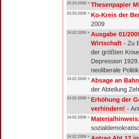
25.03.2009
>
Thesenpapier Mi
03.03.2009
>
Ko-Kreis der Ber
2009
24.02.2009
>
Ausgabe 01/2009 
Wirtschaft
- Zu B
der größten Krise
Depression 1929.D
neoliberale Politi
24.02.2009
>
Absage an Bahn
der Abteilung Zeh
24.02.2009
>
Erhöhung der G
verhindern!
- An
24.02.2009
>
Materialhinweis
sozialdemokratis
24.02.2009
>
Antrag Abt.12 in