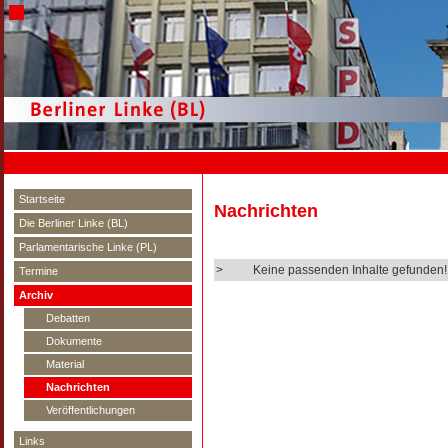
Startseite
Nachrichten
Die Berliner Linke (BL)
Parlamentarische Linke (PL)
>
Keine passenden Inhalte gefunden!
Termine
Archiv
Debatten
Dokumente
Material
Nachrichten
Veröffentlichungen
Links